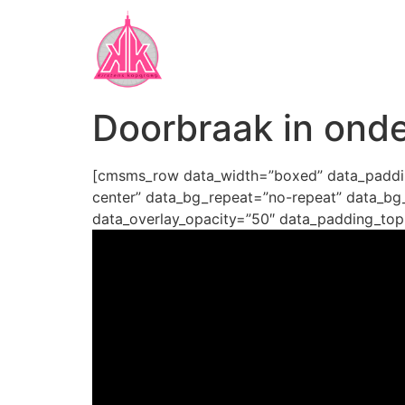
Doorbraak in ond
[cmsms_row data_width=”boxed” data_padding
center” data_bg_repeat=”no-repeat” data_bg_
data_overlay_opacity=”50″ data_padding_to