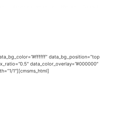
ren
Acties en Events
Nieuws
Contact
ta_bg_color=”#ffffff” data_bg_position=”top
x_ratio=”0.5″ data_color_overlay=”#000000″
th=”1/1″][cmsms_html]