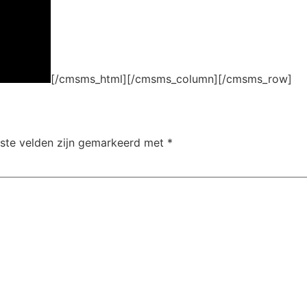
[/cmsms_html][/cmsms_column][/cmsms_row]
iste velden zijn gemarkeerd met
*