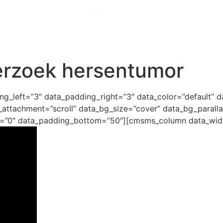
Over ons
Kirstens Kopgroep
Hersentumorfonds
Done
erzoek hersentumor
_left=”3″ data_padding_right=”3″ data_color=”default” da
attachment=”scroll” data_bg_size=”cover” data_bg_paralla
p=”0″ data_padding_bottom=”50″][cmsms_column data_wid