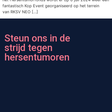
fantastisch Kop Event georganiseerd op het terrein
van RKSV NEO […]
Steun ons in de
strijd tegen
hersentumoren