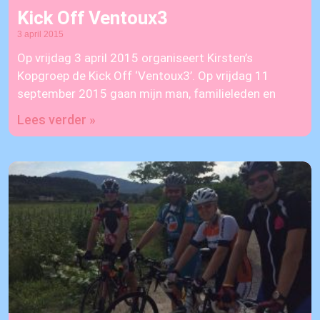
Kick Off Ventoux3
3 april 2015
Op vrijdag 3 april 2015 organiseert Kirsten’s
Kopgroep de Kick Off ‘Ventoux3’. Op vrijdag 11
september 2015 gaan mijn man, familieleden en
Lees verder »