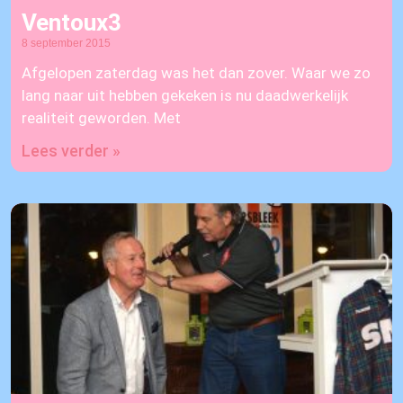
Ventoux3
8 september 2015
Afgelopen zaterdag was het dan zover. Waar we zo
lang naar uit hebben gekeken is nu daadwerkelijk
realiteit geworden. Met
Lees verder »