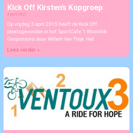
Kick Off Kirsten’s Kopgroep
4 april 2015
Op vrijdag 3 april 2015 heeft de Kick Off
plaatsgevonden in het SportCafe ‘t Wooldrik.
Gesponsord door Willem ten Thije. Het
Lees verder »