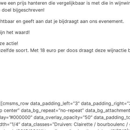
een prijs hanteren die vergelijkbaar is met die in wijnwink
 doel bijgeschreven!
ichtbaar en geeft aan dat je bijdraagt aan ons evenement.
jn het waard!
ze actie!
dezelfde soort. Met 18 euro per doos draagt deze wijnactie 
cmsms_row data_padding_left=”3″ data_padding_right=”3″
op center” data_bg_repeat=”no-repeat” data_bg_attachment
erlay=”#000000″ data_overlay_opacity=”50″ data_padding_
h=”1/4″ data_classes=”Druiven: Clairette / bourboulenc /