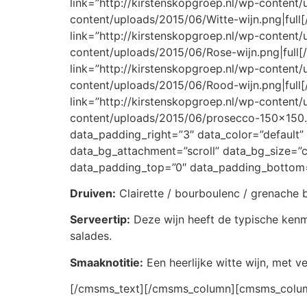
link=”http://kirstenskopgroep.nl/wp-content/
content/uploads/2015/06/Witte-wijn.png|fu
link=”http://kirstenskopgroep.nl/wp-content
content/uploads/2015/06/Rose-wijn.png|ful
link=”http://kirstenskopgroep.nl/wp-content
content/uploads/2015/06/Rood-wijn.png|ful
link=”http://kirstenskopgroep.nl/wp-content
content/uploads/2015/06/prosecco-150×150
data_padding_right=”3″ data_color=”default”
data_bg_attachment=”scroll” data_bg_size=”c
data_padding_top=”0″ data_padding_bottom=
Druiven:
Clairette / bourboulenc / grenache 
Serveertip:
Deze wijn heeft de typische kenme
salades.
Smaaknotitie:
Een heerlijke witte wijn, met v
[/cmsms_text][/cmsms_column][cmsms_column