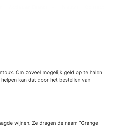
n
Acties en Events
Nieuws
Contact
entoux. Om zoveel mogelijk geld op te halen
 helpen kan dat door het bestellen van
laagde wijnen. Ze dragen de naam “Grange