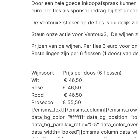
Door een hele goede inkoopafspraak kunnen we 
euro per fles als sponsorbedrag bij het goede
De Ventoux3 sticker op de fles is duidelijk z
Steun onze actie voor Ventoux3, De wijnen zi
Prijzen van de wijnen. Per fles 3 euro voor on
Bestellingen zijn per 6 flessen (1 doos) van 
Wijnsoort Prijs per doos (6 flessen)
Wit € 46,50
Rosé € 46,50
Rood € 46,50
Prosecco € 55,50
[/cmsms_text][/cmsms_column][/cmsms_row][
data_bg_color=”#ffffff” data_bg_position=”t
data_bg_parallax_ratio=”0.5″ data_color_ov
data_width=”boxed”][cmsms_column data_widt