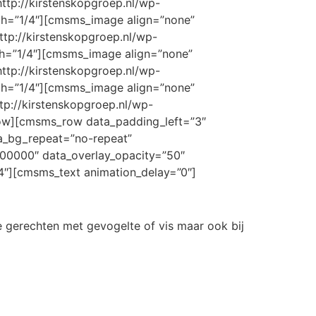
ttp://kirstenskopgroep.nl/wp-
th=”1/4″][cmsms_image align=”none”
ttp://kirstenskopgroep.nl/wp-
h=”1/4″][cmsms_image align=”none”
ttp://kirstenskopgroep.nl/wp-
h=”1/4″][cmsms_image align=”none”
tp://kirstenskopgroep.nl/wp-
ow][cmsms_row data_padding_left=”3″
ta_bg_repeat=”no-repeat”
000000″ data_overlay_opacity=”50″
″][cmsms_text animation_delay=”0″]
e gerechten met gevogelte of vis maar ook bij