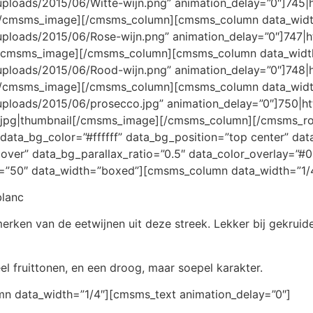
uploads/2015/06/Witte-wijn.png” animation_delay=”0″]745|h
ll[/cmsms_image][/cmsms_column][cmsms_column data_wid
/uploads/2015/06/Rose-wijn.png” animation_delay=”0″]747|h
l[/cmsms_image][/cmsms_column][cmsms_column data_widt
/uploads/2015/06/Rood-wijn.png” animation_delay=”0″]748|h
l[/cmsms_image][/cmsms_column][cmsms_column data_widt
/uploads/2015/06/prosecco.jpg” animation_delay=”0″]750|ht
.jpg|thumbnail[/cmsms_image][/cmsms_column][/cmsms_r
 data_bg_color=”#ffffff” data_bg_position=”top center” da
over” data_bg_parallax_ratio=”0.5″ data_color_overlay=”#
”50″ data_width=”boxed”][cmsms_column data_width=”1/4
blanc
rken van de eetwijnen uit deze streek. Lekker bij gekruid
eel fruittonen, en een droog, maar soepel karakter.
 data_width=”1/4″][cmsms_text animation_delay=”0″]