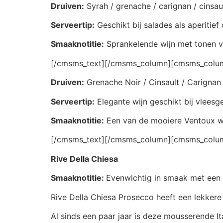
Druiven:
Syrah / grenache / carignan / cinsau
Serveertip:
Geschikt bij salades als aperitief 
Smaaknotitie:
Sprankelende wijn met tonen va
[/cmsms_text][/cmsms_column][cmsms_column
Druiven:
Grenache Noir / Cinsault / Carignan
Serveertip:
Elegante wijn geschikt bij vlees
Smaaknotitie:
Een van de mooiere Ventoux wij
[/cmsms_text][/cmsms_column][cmsms_column
Rive Della Chiesa
Smaaknotitie:
Evenwichtig in smaak met een l
Rive Della Chiesa Prosecco heeft een lekkere
Al sinds een paar jaar is deze mousserende I