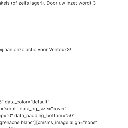
els (of zelfs lager!). Door uw inzet wordt 3
bij aan onze actie voor Ventoux3!
 data_color=”default”
=”scroll” data_bg_size=”cover”
top=”0″ data_padding_bottom=”50″
 grenache blanc”][cmsms_image align=”none”