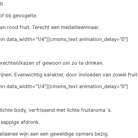
lt
of bij gevogelte.
n rood fruit. Terecht een medaillewinnaar.
 data_width=”1/4″][cmsms_text animation_delay=”0″]
gerechten/kazen of gewoon om zo te drinken.
nen. Evenwichtig karakter, door invloeden van zowel fruit 
 data_width=”1/4″][cmsms_text animation_delay=”0″]
ichte body, verfrissend met lichte fruitaroma`s.
 sappige afdronk.
taliaanse wijn aan een geweldige opmars bezig.