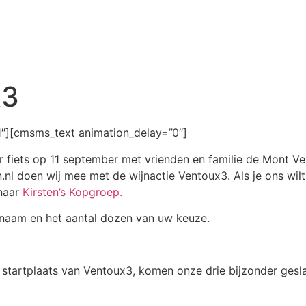
er ons
Kirstens Kopgroep
Hersentumorfonds
Donere
x3
][cmsms_text animation_delay=”0″]
er fiets op 11 september met vrienden en familie de Mont V
 doen wij mee met de wijnactie Ventoux3. Als je ons wilt
naar
Kirsten’s Kopgroep.
 naam en het aantal dozen van uw keuze.
 startplaats van Ventoux3, komen onze drie bijzonder ges