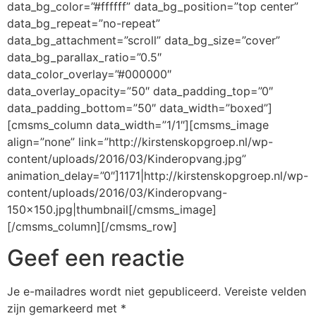
data_bg_color=”#ffffff” data_bg_position=”top center”
data_bg_repeat=”no-repeat”
data_bg_attachment=”scroll” data_bg_size=”cover”
data_bg_parallax_ratio=”0.5″
data_color_overlay=”#000000″
data_overlay_opacity=”50″ data_padding_top=”0″
data_padding_bottom=”50″ data_width=”boxed”]
[cmsms_column data_width=”1/1″][cmsms_image
align=”none” link=”http://kirstenskopgroep.nl/wp-
content/uploads/2016/03/Kinderopvang.jpg”
animation_delay=”0″]1171|http://kirstenskopgroep.nl/wp-
content/uploads/2016/03/Kinderopvang-
150×150.jpg|thumbnail[/cmsms_image]
[/cmsms_column][/cmsms_row]
Geef een reactie
Je e-mailadres wordt niet gepubliceerd.
Vereiste velden
zijn gemarkeerd met
*