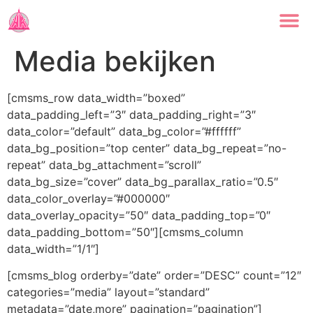
Media bekijken
[cmsms_row data_width=”boxed”
data_padding_left=”3″ data_padding_right=”3″
data_color=”default” data_bg_color=”#ffffff”
data_bg_position=”top center” data_bg_repeat=”no-
repeat” data_bg_attachment=”scroll”
data_bg_size=”cover” data_bg_parallax_ratio=”0.5″
data_color_overlay=”#000000″
data_overlay_opacity=”50″ data_padding_top=”0″
data_padding_bottom=”50″][cmsms_column
data_width=”1/1″]
[cmsms_blog orderby=”date” order=”DESC” count=”12″
categories=”media” layout=”standard”
metadata=”date,more” pagination=”pagination”]