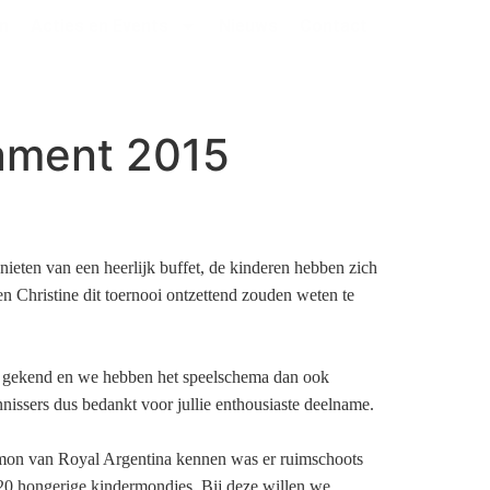
n
Acties en Events
Nieuws
Contact
nament 2015
ieten van een heerlijk buffet, de kinderen hebben zich
en Christine dit toernooi ontzettend zouden weten te
re gekend en we hebben het speelschema dan ook
nnissers dus bedankt voor jullie enthousiaste deelname.
imon van Royal Argentina kennen was er ruimschoots
 20 hongerige kindermondjes. Bij deze willen we