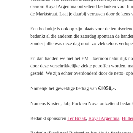
daarom Royal Argentina ontzettend bedanken voor hun 
de Marktstraat. Laat je daarbij verrassen door de keus
Een bedankje is ook op zijn plaats voor de tennisvrie
bedankt al die anderen die zaterdag spontaan de hand
zonder jullie was deze dag nooit zo vlekkeloos verlope
En dan hadden we met het EMT-toernooi natuurlijk nog
door deze verschrikkelijke ziekte getroffen worden, ma
gesteld. We zijn echter overdonderd door de netto- op
€1050,-.
Namelijk het geweldige bedrag van
Namens Kirsten, Job, Puck en Nova ontzettend bedank
Bedankt sponsoren
Ter Braak
,
Royal Argentina
,
Hutte