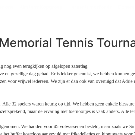
er ons
Kirstens Kopgroep
Hersentumorfonds
Donere
k Memorial Tennis Tour
ag nog even terugkijken op afgelopen zaterdag.
e en gezellige dag gehad. Er is lekker getennist, we hebben kunnen gen
jzen voor vrijwel iedereen. We zijn er dan ook van overtuigd dat Adrie 
d. Alle 32 spelers waren keurig op tijd. We hebben geen enkele blessu
zelfsprekend, maar de ervaring met toernooitjes is vaak anders. Alle te
eelgenomen. We hadden voor 45 volwassenen besteld, maar zoals we S
a het buffet kosteloos aangevuld met frikadelletjes en kipnuggets voor