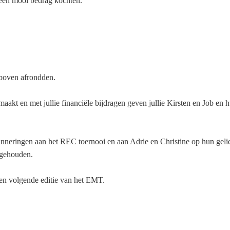
 een mooi bedrag kochten.
 boven afrondden.
aakt en met jullie financiële bijdragen geven jullie Kirsten en Job 
inneringen aan het REC toernooi en aan Adrie en Christine op hun gel
 gehouden.
een volgende editie van het EMT.