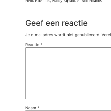
Henk Koenders
, Nancy Eijssink en Rob Hilarius
Geef een reactie
Je e-mailadres wordt niet gepubliceerd.
Vere
Reactie
*
Naam
*